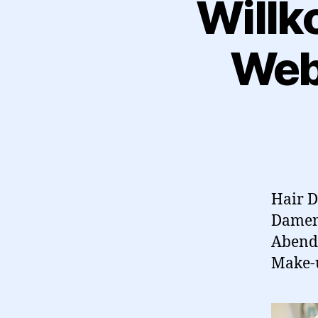
Willk
Web
Hair D
Damen 
Abendf
Make-