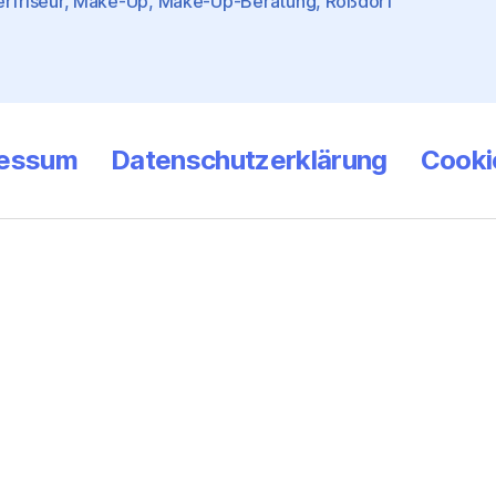
rfriseur
,
Make-Up
,
Make-Up-Beratung
,
Roßdorf
ressum
Datenschutzerklärung
Cookie