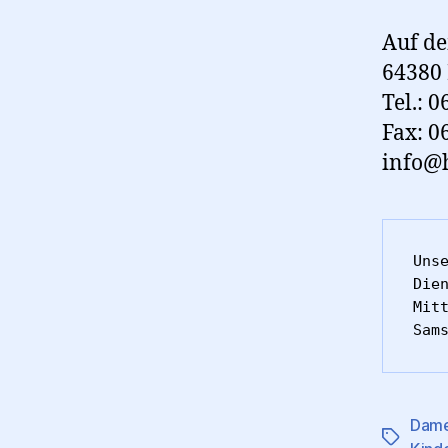
Auf d
64380
Tel.: 
Fax: 0
info@h
Unse
Die
Mitt
Sam
Dame
Schlagwö