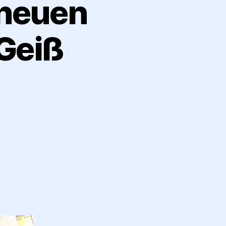
 neuen
Geiß