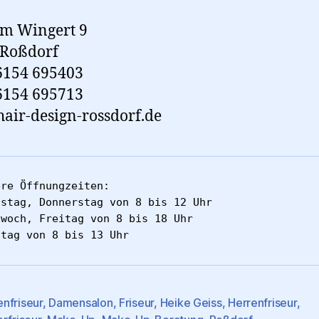
em Wingert 9
 Roßdorf
06154 695403
6154 695713
air-design-rossdorf.de
re Öffnungzeiten:

nstag, Donnerstag von 8 bis 12 Uhr

woch, Freitag von 8 bis 18 Uhr

stag von 8 bis 13 Uhr
nfriseur
,
Damensalon
,
Friseur
,
Heike Geiss
,
Herrenfriseur
,
rter