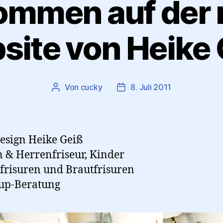
ommen auf der
site von Heike 
Von
cucky
8. Juli 2011
Beitragsautor
Beitragsdatum
esign Heike Geiß
& Herrenfriseur, Kinder
risuren und Brautfrisuren
up-Beratung