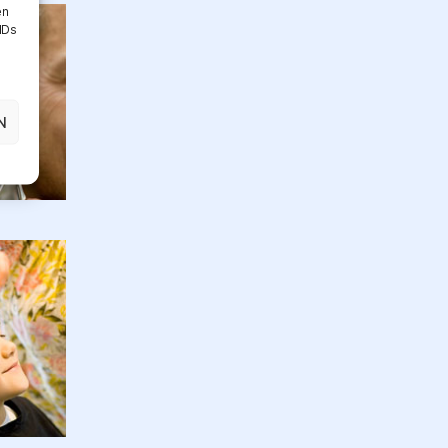
en
IDs
N