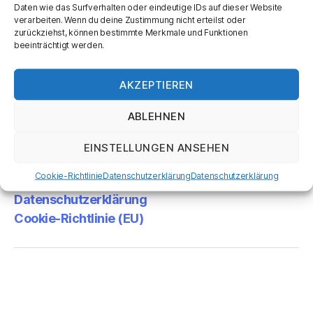
Daten wie das Surfverhalten oder eindeutige IDs auf dieser Website
verarbeiten. Wenn du deine Zustimmung nicht erteilst oder
Dienstag, Donnerstag von 8 bis 12 Uhr
zurückziehst, können bestimmte Merkmale und Funktionen
beeinträchtigt werden.
Mittwoch, Freitag von 8 bis 18 Uhr
Samstag von 8 bis 13 Uhr
AKZEPTIEREN
ABLEHNEN
Kontakt
EINSTELLUNGEN ANSEHEN
Öffnungszeiten
Cookie-Richtlinie
Datenschutzerklärung
Datenschutzerklärung
Impressum
Datenschutzerklärung
Cookie-Richtlinie (EU)