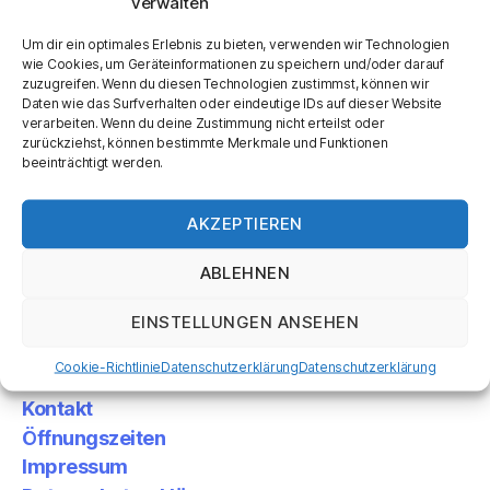
Viele Grüße
verwalten
Das Team um Heike Geiss
Um dir ein optimales Erlebnis zu bieten, verwenden wir Technologien
wie Cookies, um Geräteinformationen zu speichern und/oder darauf
zuzugreifen. Wenn du diesen Technologien zustimmst, können wir
Arbeit
,
Friseur
,
Friseuse
,
Jobs
,
Karriere
,
Roßdorf
Schlagwörter
Daten wie das Surfverhalten oder eindeutige IDs auf dieser Website
verarbeiten. Wenn du deine Zustimmung nicht erteilst oder
zurückziehst, können bestimmte Merkmale und Funktionen
beeinträchtigt werden.
←
Clynol Sun – Haarpflegeprodukte für die
Sommersonne
AKZEPTIEREN
→
Ab sofort: Halbtagskraft gesucht!
ABLEHNEN
EINSTELLUNGEN ANSEHEN
Cookie-Richtlinie
Datenschutzerklärung
Datenschutzerklärung
Kontakt
Öffnungszeiten
Impressum