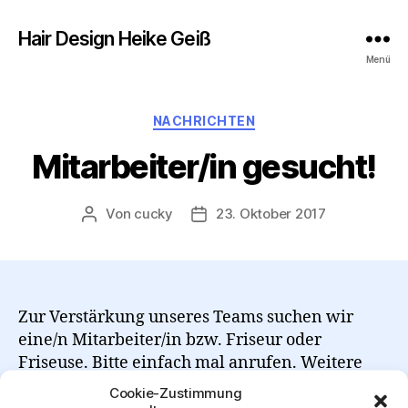
Hair Design Heike Geiß
Menü
Kategorien
NACHRICHTEN
Mitarbeiter/in gesucht!
Von
cucky
23. Oktober 2017
Beitragsautor
Beitragsdatum
Zur Verstärkung unseres Teams suchen wir
eine/n Mitarbeiter/in bzw. Friseur oder
Friseuse. Bitte einfach mal anrufen. Weitere
Informationen gibt Ihnen Frau Geiss gerne!
Cookie-Zustimmung